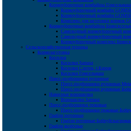
Кормоуборочные комбайны Гомсельмаш
Кормоуборочный комбайн GOMS
Кормоуборочный комбайн GOM
Комплекс для заготовки кормов
Кормоуборочные комбайны Брянсксель
Самоходный кормоуборочный ком
Самоходный кормоуборочный ком
Кормоуборочный комплекс Брянс
Сельскохозяйственная техника
Кормозаготовка
Косилки
Косилки Samasz
Косилки Слотек, г.Киров
Косилки Гомсельмаш
Пресс-подборщики рулонные
Пресс-подборщики рулонные Meta
Пресс-подборщики рулонные Боб
Навесные ворошилки
Ворошилки Samasz
Пресс-подборщики тюковые
Пресс-подборщики тюковые Бобр
Грабли роторные
Грабли роторные Бобруйскагрома
Грабли колёсные