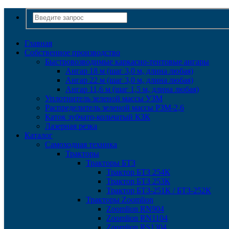
Главная
Собственное производство
Быстровозводимые каркасно-тентовые ангары
Ангар 18 м (шаг 3,0 м, длина любая)
Ангар 22 м (шаг 3,0 м, длина любая)
Ангар 11,6 м (шаг 1,5 м, длина любая)
Уплотнитель зеленой массы УЗМ
Распределитель зеленой массы РЗМ-2,6
Каток зубчато-кольчатый КЗК
Лазерная резка
Каталог
Самоходная техника
Тракторы
Тракторы БТЗ
Трактор БТЗ 254К
Трактор БТЗ 253К
Трактор БТЗ-251К / БТЗ-252К
Тракторы Zoomlion
Zoomlion RN904
Zoomlion RN1104
Zoomlion RS1304