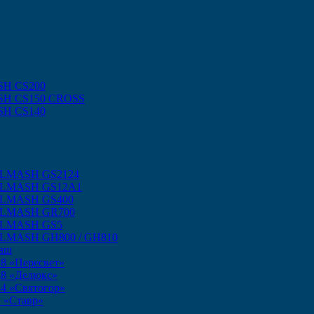
SH CS200
SH CS150 CROSS
SH CS140
ELMASH GS2124
SELMASH GS12A1
ELMASH GS400
SELMASH GR700
SELMASH GS5
ELMASH GH800 / GH810
маш
8 «Пересвет»
18 «Делюкс»
4 «Святогор»
 «Ставр»