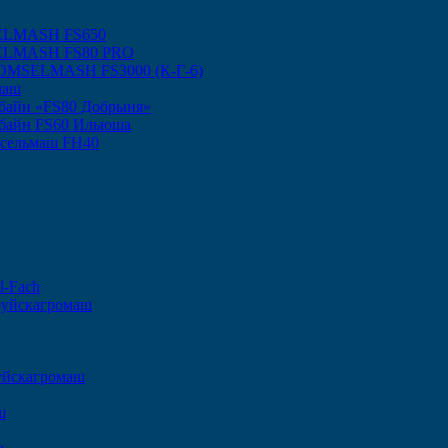
ELMASH FS650
SELMASH FS80 PRO
 GOMSELMASH FS3000 (К-Г-6)
маш
байн «FS80 Добрыня»
байн FS60 Ильюша
ксельмаш FH40
l-Fach
руйскагромаш
уйскагромаш
ш