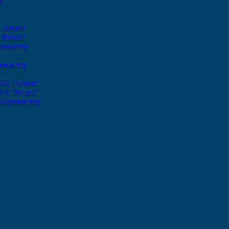
ш
"Алмаз"
"Велес"
омастер
омастер
ТД "Алмаз"
ТД "Велес"
Агромастер