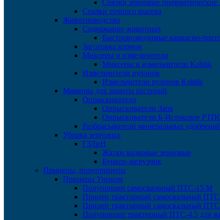
Сеялки зерновые пневматические
Сеялки точного высева
Животноводство
Содержание животных
Быстровозводимые каркасно-тент
Заготовка кормов
Миксеры и измельчители
Миксеры и измельчители Koblik
Измельчители рулонов
Измельчители рулонов Koblik
Машины для защиты растений
Опрыскиватели
Опрыскиватели Заря
Опрыскиватели Б-Истокское РТП
Разбрасыватели минеральных удобрени
Уборка зерновых
ГЗЛиН
Жатки валковые зерновые
Бункер-загрузчик
Прицепы, полуприцепы
Прицепы Уником
Полуприцеп самосвальный ПТС-15 М
Прицеп тракторный самосвальный ПТС
Прицеп тракторный самосвальный ПТС
Полуприцеп тракторный ПТС-4,5 для ж