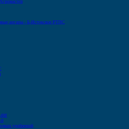
 Агромастер
овые ангары - Б-Истокское РТПС
С
й
-8И
-8
идких удобрений