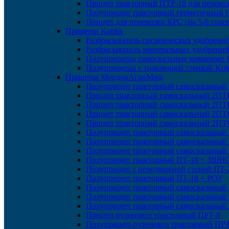
Прицеп тракторный ПТР-18 для перевоз
Полуприцеп тракторный герметичный 
Прицеп для перевозки КРС (на 5-6 голо
Прицепы Koblik
Разбрасыватель органических удобрений
Разбрасыватель минеральных удобрений
Полуприцепы самосвальные ковшовые K
Полуприцепы с толкающей стенкой Kob
Прицепы МордовАгроМаш
Полуприцеп тракторный самосвальный
Прицеп тракторный самосвальный 2ПТ
Прицеп тракторный самосвальный 2ПТС
Прицеп тракторный самосвальный 2ПТ
Прицеп тракторный самосвальный 2ПТ
Полуприцеп тракторный самосвальный
Полуприцеп тракторный самосвальный
Полуприцеп тракторный самосвальный
Полуприцеп тракторный ПТ-18 + ЗШН
Полуприцеп с передвижной стеной ПТ-
Полуприцеп тракторный ПТ-18 + РОУ
Полуприцеп тракторный самосвальный
Полуприцеп тракторный самосвальный
Полуприцеп тракторный самосвальный
Прицеп-рулоновоз тракторный ПРТ-8
Полуприцеп-рулоновоз тракторный ПРТ