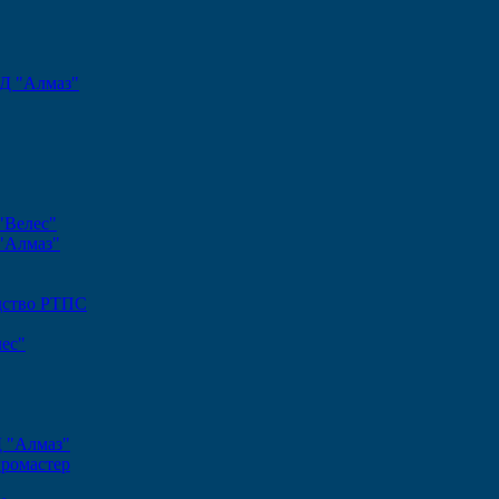
Д "Алмаз"
"Велес"
"Алмаз"
одство РТПС
ес"
Д "Алмаз"
громастер