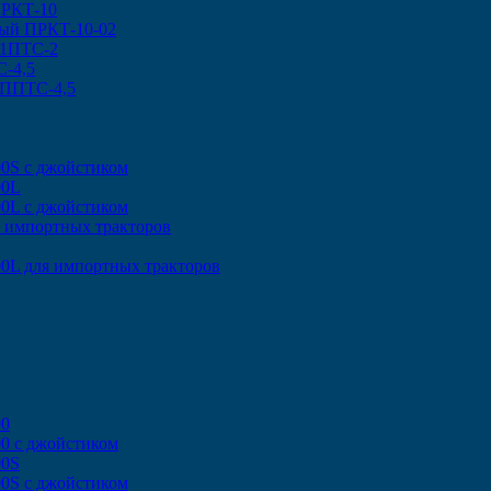
ПРКТ-10
ный ПРКТ-10-02
 1ПТС-2
-4,5
 ППТС-4,5
00S с джойстиком
00L
00L с джойстиком
я импортных тракторов
0L для импортных тракторов
00
0 с джойстиком
00S
00S с джойстиком