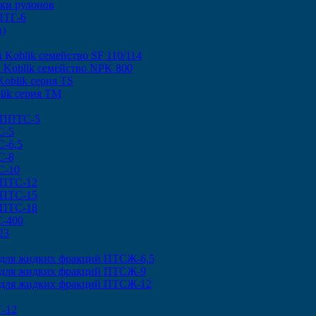
ки рулонов
ПТГ-6
в)
 Koblik семейство SF 110/114
 Koblik семейство NPK 800
oblik серия TS
lik серия TM
 ППТС-5
С-5
-6,5
С-8
С-10
 ПТС-12
 ПТС-15
 ПТС-18
С-400
23
 для жидких фракций ПТСЖ-6,5
 для жидких фракций ПТСЖ-9
 для жидких фракций ПТСЖ-12
-12