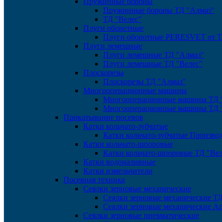
Пружинные бороны
Пружинные бороны ТД "Алмаз"
ТД "Велес"
Плуги оборотные
Плуги оборотные PERESVET от Т
Плуги лемешные
Плуги лемешные ТД "Алмаз"
Плуги лемешные ТД "Велес"
Плоскорезы
Плоскорезы ТД "Алмаз"
Многооперационные машины
Многооперационные машины ТД 
Многооперационные машины ТД 
Прикатывание посевов
Катки кольчато-зубчатые
Катки кольчато-зубчатые Произв
Катки кольчато-шпоровые
Катки кольчато-шпоровые ТД "Вел
Катки водоналивные
Катки измельчители
Посевная техника
Сеялки зерновые механические
Сеялки зерновые механические Т
Сеялки зерновые механические А
Сеялки зерновые пневматические