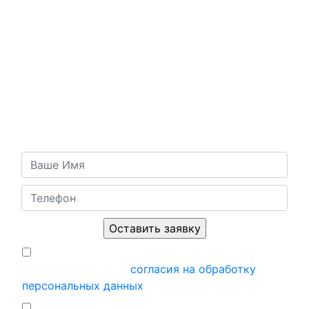
ОБРАТНАЯ СВЯЗЬ
Есть вопросы или хотите оставить заявку?
Напишите нам и мы свяжемся с вами в ближайшее
время!
Я подтверждаю, что ознакомился и
принимаю условия
согласия на обработку
персональных данных
Ставя отметку, я подтверждаю, что