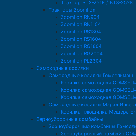
Трактор БТЗ-251К / БТЗ-252К
Тракторы Zoomlion
Zoomlion RN904
Zoomlion RN1104
Zoomlion RS1304
Zoomlion RS1604
Zoomlion RG1804
Zoomlion RG2004
Zoomlion PL2304
Самоходные косилки
Самоходные косилки Гомсельмаш
Косилка самоходная GOMSEL
Косилка самоходная GOMSEL
Косилка самоходная GOMSEL
Самоходные косилки Марал Инвес
Косилка-плющилка Мещера Е-
Зерноуборочные комбайны
Зерноуборочные комбайны Гомсел
Зерноуборочный комбайн GO