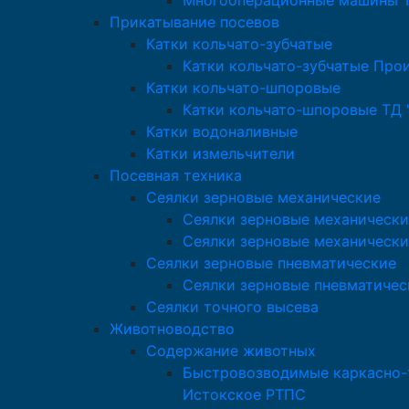
Многооперационные машины Т
Прикатывание посевов
Катки кольчато-зубчатые
Катки кольчато-зубчатые Про
Катки кольчато-шпоровые
Катки кольчато-шпоровые ТД 
Катки водоналивные
Катки измельчители
Посевная техника
Сеялки зерновые механические
Сеялки зерновые механически
Сеялки зерновые механически
Сеялки зерновые пневматические
Сеялки зерновые пневматичес
Сеялки точного высева
Животноводство
Содержание животных
Быстровозводимые каркасно-т
Истокское РТПС