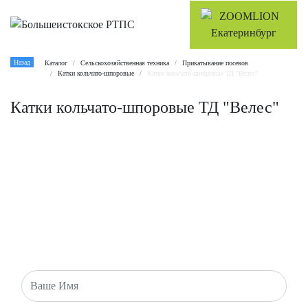
Назад
Каталог
Сельскохозяйственная техника
Прикатывание посевов
Катки кольчато-шпоровые
Катки кольчато-шпоровые ТД "Велес"
Катки кольчато-шпоровые ТД "Велес"
ОБРАТНАЯ СВЯЗЬ
Есть вопросы или хотите оставить заявку? Напишите нам и
мы свяжемся с вами в ближайшее время!