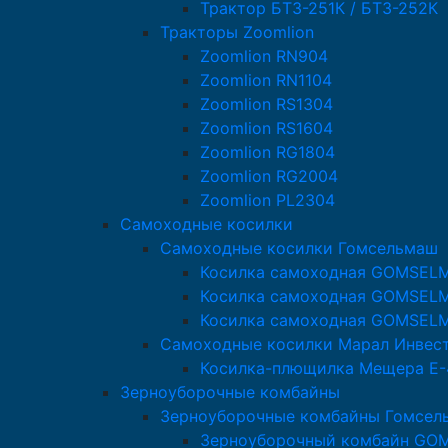
Трактор БТЗ-251К / БТЗ-252К
Тракторы Zoomlion
Zoomlion RN904
Zoomlion RN1104
Zoomlion RS1304
Zoomlion RS1604
Zoomlion RG1804
Zoomlion RG2004
Zoomlion PL2304
Самоходные косилки
Самоходные косилки Гомсельмаш
Косилка самоходная GOMSEL
Косилка самоходная GOMSEL
Косилка самоходная GOMSEL
Самоходные косилки Марал Инвес
Косилка-плющилка Мещера Е-
Зерноуборочные комбайны
Зерноуборочные комбайны Гомсел
Зерноуборочный комбайн GO