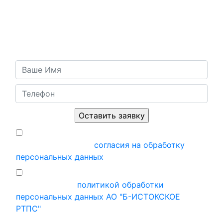
Есть вопросы или хотите оставить заявку?
Напишите нам и мы свяжемся с вами в ближайшее
время!
Я подтверждаю, что ознакомился и
принимаю условия
согласия на обработку
персональных данных
Ставя отметку, я подтверждаю, что
ознакомился с
политикой обработки
персональных данных АО "Б-ИСТОКСКОЕ
РТПС"