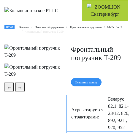
Назад
Каталог
Навесное оборудование
Фронтальные погрузчики
MeTal FacH
Фронтальный погрузчик T-209
Фронтальный
погрузчик T-209
Оставить заявку
←
→
Беларус
82.1, 82.1-
Агрегатируется
23/12, 826,
с тракторами:
892, 92П,
920, 952