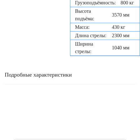
Грузоподъёмность:
800 кг
Высота
3570 мм
подъёма:
Масса:
430 кг
Длина стрелы:
2300 мм
Ширина
1040 мм
стрелы:
Подробные характеристики
ОБРАТНАЯ СВЯЗЬ
Есть вопросы или хотите оставить заявку? Напишите нам и
мы свяжемся с вами в ближайшее время!