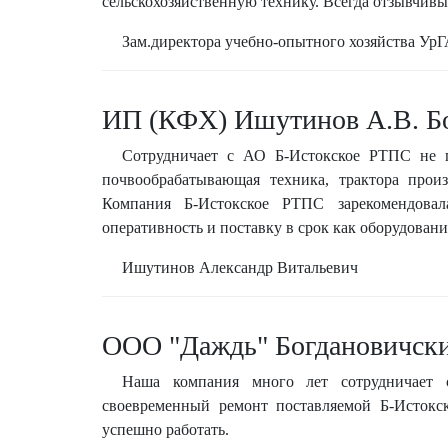
сельскохозяйственную технику. Всегда отзывчивы
Зам.директора учебно-опытного хозяйства Ур
ИП (КФХ) Ишутинов А.В. Бо
Сотрудничает с АО Б-Истокское РТПС не пе
почвообрабатывающая техника, трактора прои
Компания Б-Истокское РТПС зарекомендова
оперативность и поставку в срок как оборудования
Ишутинов Александр Витальевич
ООО "Даждь" Богдановичск
Наша компания много лет сотрудничает 
своевременный ремонт поставляемой Б-Истокс
успешно работать.