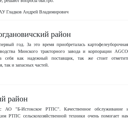
е, решают вопросы быстро.
ГАУ Гладков Андрей Владимирович
гдановичский район
рвый год. За это время приобреталась картофелеуборочная
зводства Минского тракторного завода и корпорации AGCO
ла себя как надежный поставщик, так же стоит отметит
, так и запасных частей.
ий район
с АО "Б-Истокское РТПС". Качественное обслуживание 
ким РТПС сельскохозяйственной техники очень помогает на