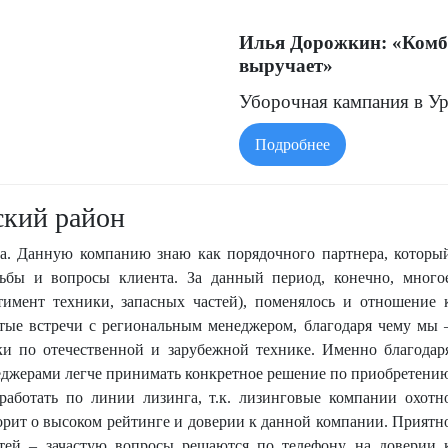
Илья Дорожкин: «Ко
выручает»
Уборочная кампания в Ур
финишную прямую. Аграр
Подробнее
культур. Не последнюю р
сыграла надежная сельхо
комбайн
GOMSELMASH
кий район
таких машин работает в
области.
а. Данную компанию знаю как порядочного партнера, которы
сьбы и вопросы клиента. За данный период, конечно, много
ртимент техники, запасных частей), поменялось и отношение 
стые встречи с региональным менеджером, благодаря чему мы 
ки по отечественной и зарубежной технике. Именно благодар
еджерами легче принимать конкретное решение по приобретени
работать по линии лизинга, т.к. лизинговые компании охотн
орит о высоком рейтинге и доверии к данной компании. Приятн
стей – зачастую вопросы решаются по телефону на доверии 