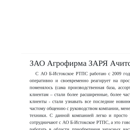
ЗАО Агрофирма ЗАРЯ Ачитс
С АО Б-Истокское РТПС работаю с 2009 год
оперативно и своевременно реагирует на про
поменялось (сама производственная база, ассо
клиентам – стали более расширенные, более ча
клиенты - стали узнавать все последние новин
частому общению с руководством компании, мен
техники. С данной компанией легко и просто 
сотрудничают с АО Б-Истокское РТПС, а это гов
работать в области приобретения запасных ча