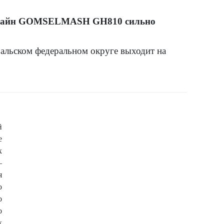
мбайн GOMSELMASH GH810 сильно
альском федеральном округе выходит на
ии намолотили более 6 млн тонн зерновых
оль в быстрой и качественной уборке
зтехника. Например, зерноуборочный
GH
810 завода «ГОМСЕЛЬМАШ». Одна из
 полях ООО «Восток» в Свердловской
й
е
к
–
я
ю
о
о
к