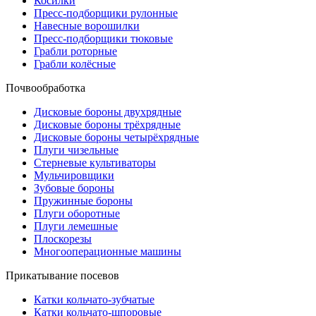
Косилки
Пресс-подборщики рулонные
Навесные ворошилки
Пресс-подборщики тюковые
Грабли роторные
Грабли колёсные
Почвообработка
Дисковые бороны двухрядные
Дисковые бороны трёхрядные
Дисковые бороны четырёхрядные
Плуги чизельные
Стерневые культиваторы
Мульчировщики
Зубовые бороны
Пружинные бороны
Плуги оборотные
Плуги лемешные
Плоскорезы
Многооперационные машины
Прикатывание посевов
Катки кольчато-зубчатые
Катки кольчато-шпоровые