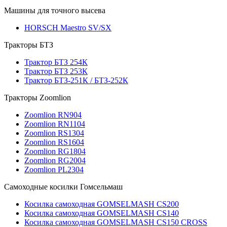
Машины для точного высева
HORSCH Maestro SV/SX
Тракторы БТЗ
Трактор БТЗ 254К
Трактор БТЗ 253К
Трактор БТЗ-251К / БТЗ-252К
Тракторы Zoomlion
Zoomlion RN904
Zoomlion RN1104
Zoomlion RS1304
Zoomlion RS1604
Zoomlion RG1804
Zoomlion RG2004
Zoomlion PL2304
Самоходные косилки Гомсельмаш
Косилка самоходная GOMSELMASH CS200
Косилка самоходная GOMSELMASH CS140
Косилка самоходная GOMSELMASH CS150 CROSS