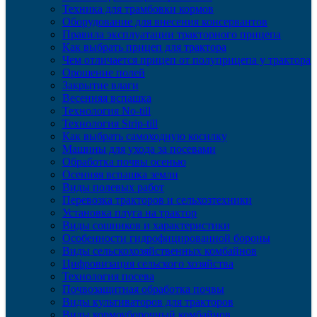
Техника для трамбовки кормов
Оборудование для внесения консервантов
Правила эксплуатации тракторного прицепа
Как выбрать прицеп для трактора
Чем отличается прицеп от полуприцепа у трактора
Орошение полей
Закрытие влаги
Весенняя вспашка
Технология No-till
Технология Strip-till
Как выбрать самоходную косилку
Машины для ухода за посевами
Обработка почвы осенью
Осенняя вспашка земли
Виды полевых работ
Перевозка тракторов и сельхозтехники
Установка плуга на трактор
Виды сошников и характеристики
Особенности гидрофицированной бороны
Виды сельскохозяйственных комбайнов
Цифровизация сельского хозяйства
Технология посева
Почвозащитная обработка почвы
Виды культиваторов для тракторов
Виды кормоуборочный комбайнов