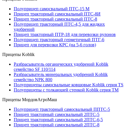
Полуприцеп самосвальный ПТС-15 М
Прицеп тракторный самосвальный ПТС-8И
Прицеп тракторный самосвальный ПТС-8
Полуприцеп тракторный ПТС-4,5 для жидких
удобрений
Прицеп тракторный ПТР-18 для перевозки рулонов
Полуприцеп тракторный герметичный ПТГ-6
Прицеп для перевозки КРС (на 5-6 голов)
Прицепы Koblik
Разбрасыватель органических удобрений Koblik
семейство SF 110/114
Разбрасыватель минеральных удобрений Koblik
семейство NPK 800
Полуприцепы самосвальные ковшовые Koblik серия TS
Полуприцепы с толкающей стенкой Koblik серия TM
Прицепы МордовАгроМаш
Полуприцеп тракторный самосвальный ППТС-5
Прицеп тракторный самосвальный 2ПТС-5
Прицеп тракторный самосвальный 2ПТС-6,5
Прицеп тракторный самосвальный 2ПТС-8