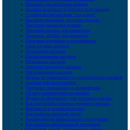
Машины для заготовки кормов
Ангары холодного и теплого исполнения
Строительство ангаров "под ключ"
Быстровозводимые тентовые склады
Тентовые овощехранилища
Тентовые ангары для коровника
Тентовые ангары для конюшни
Тентовые птичники и птицефермы
Срок службы ангаров
Оснащение ангаров
Проектирование ангаров
Назначение ангаров
Тентовое покрытие ангаров
Обслуживание ангаров
Нужно ли разрешение на строительство ангаров
Ангары для спецтехники
Тентовые свинарники и свинофермы
От чего зависит цена на ангары
Нужен ли фундамент для тентового ангара
Как рассчитать размеры тентового ангара
Конденсат в тентовом ангаре
Как выбрать арочный ангар
Преимущества фронтального погрузчика
Как выбрать фронтальный погрузчик
Погрузчик зимой: особенности работы