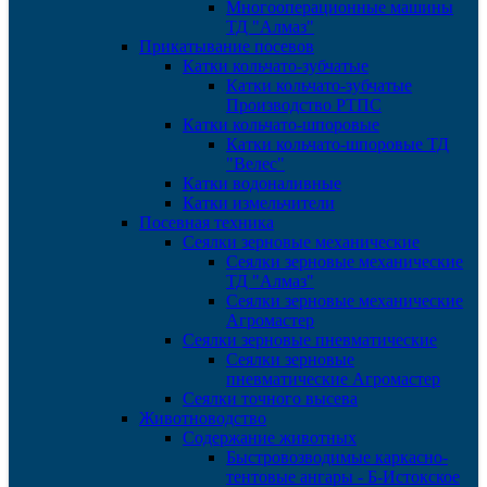
Многооперационные машины
ТД "Алмаз"
Прикатывание посевов
Катки кольчато-зубчатые
Катки кольчато-зубчатые
Производство РТПС
Катки кольчато-шпоровые
Катки кольчато-шпоровые ТД
"Велес"
Катки водоналивные
Катки измельчители
Посевная техника
Сеялки зерновые механические
Сеялки зерновые механические
ТД "Алмаз"
Сеялки зерновые механические
Агромастер
Сеялки зерновые пневматические
Сеялки зерновые
пневматические Агромастер
Сеялки точного высева
Животноводство
Содержание животных
Быстровозводимые каркасно-
тентовые ангары - Б-Истокское