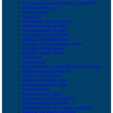
Плуги общего и специального назначения
Рабочие органы плуга
Виды вспашки
Дискаторы
Улучшение лугов и пастбищ
Уборка кукурузы на зерно
Жатки валковые зерновые
Зерноуборочные комбайны
Машины для уборки зерна
Способы уборки зерновых культур
Способы уборки овощей
Способы уборки сенажа
Уборка сои
Уборка рапса
Рекультивация сельскохозяйственных земель
Уборка масличных культур
Уборка подсолнечника
Машины для уборки трав
Плодородный слой почвы
Хранение зерна
Распределитель силоса
Техника для заготовки силоса
Разбрасыватели удобрений
Опрыскиватели для сельского хозяйства
Машины для защиты растений