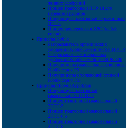
жидких удобрений
Прицеп тракторный ПТР-18 для
перевозки рулонов
Полуприцеп тракторный герметичный
ПТГ-6
Прицеп для перевозки КРС (на 5-6
голов)
Прицепы Koblik
Разбрасыватель органических
удобрений Koblik семейство SF 110/114
Разбрасыватель минеральных
удобрений Koblik семейство NPK 800
Полуприцепы самосвальные ковшовые
Koblik серия TS
Полуприцепы с толкающей стенкой
Koblik серия TM
Прицепы МордовАгроМаш
Полуприцеп тракторный
самосвальный ППТС-5
Прицеп тракторный самосвальный
2ПТС-5
Прицеп тракторный самосвальный
2ПТС-6,5
Прицеп тракторный самосвальный
2ПТС-8