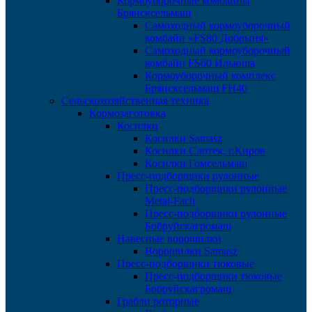
Кормоуборочные комбайны
Брянсксельмаш
Самоходный кормоуборочный
комбайн «FS80 Добрыня»
Самоходный кормоуборочный
комбайн FS60 Ильюша
Кормоуборочный комплекс
Брянсксельмаш FH40
Сельскохозяйственная техника
Кормозаготовка
Косилки
Косилки Samasz
Косилки Слотек, г.Киров
Косилки Гомсельмаш
Пресс-подборщики рулонные
Пресс-подборщики рулонные
Metal-Fach
Пресс-подборщики рулонные
Бобруйскагромаш
Навесные ворошилки
Ворошилки Samasz
Пресс-подборщики тюковые
Пресс-подборщики тюковые
Бобруйскагромаш
Грабли роторные