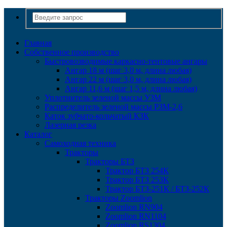
Главная
Собственное производство
Быстровозводимые каркасно-тентовые ангары
Ангар 18 м (шаг 3,0 м, длина любая)
Ангар 22 м (шаг 3,0 м, длина любая)
Ангар 11,6 м (шаг 1,5 м, длина любая)
Уплотнитель зеленой массы УЗМ
Распределитель зеленой массы РЗМ-2,6
Каток зубчато-кольчатый КЗК
Лазерная резка
Каталог
Самоходная техника
Тракторы
Тракторы БТЗ
Трактор БТЗ 254К
Трактор БТЗ 253К
Трактор БТЗ-251К / БТЗ-252К
Тракторы Zoomlion
Zoomlion RN904
Zoomlion RN1104
Zoomlion RS1304