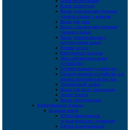
Ковш фронтальный
Ковш челюстной
Вилы сельскохозяйственные
универсальные с ковшом
Вилы для сена
Вилы сельскохозяйственные
универсальные
Вилы универсальные с
регулируемой пикой
Резчик силоса
Кантователь рулонов
Многофункциональное
устройство
Грузоподъемное устройство
Грузоподъемное устройство для
мягких контейнеров Биг-Бэг
Трелевочный захват
Вилы для леса с прижимом
Захват бревен
Вилы транспортные
Коммунальная техника
Большая земля
Щётка фронтальная
гидравлическая с бункером
Щётки коммунальные