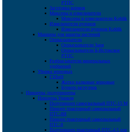
РТПС
Заготовка кормов
Миксеры и измельчители
Миксеры и измельчители Koblik
Измельчители рулонов
Измельчители рулонов Koblik
Машины для защиты растений
Опрыскиватели
Опрыскиватели Заря
Опрыскиватели Б-Истокское
РТПС
Разбрасыватели минеральных
удобрений
Уборка зерновых
ГЗЛиН
Жатки валковые зерновые
Бункер-загрузчик
Прицепы, полуприцепы
Прицепы Уником
Полуприцеп самосвальный ПТС-15 М
Прицеп тракторный самосвальный
ПТС-8И
Прицеп тракторный самосвальный
ПТС-8
Полуприцеп тракторный ПТС-4,5 для