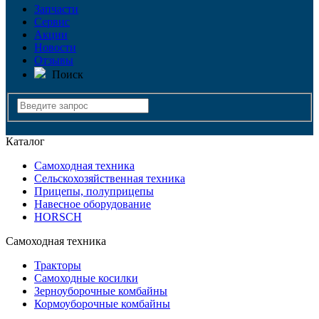
Запчасти
Сервис
Акции
Новости
Отзывы
Поиск
Каталог
Самоходная техника
Сельскохозяйственная техника
Прицепы, полуприцепы
Навесное оборудование
HORSCH
Самоходная техника
Тракторы
Самоходные косилки
Зерноуборочные комбайны
Кормоуборочные комбайны