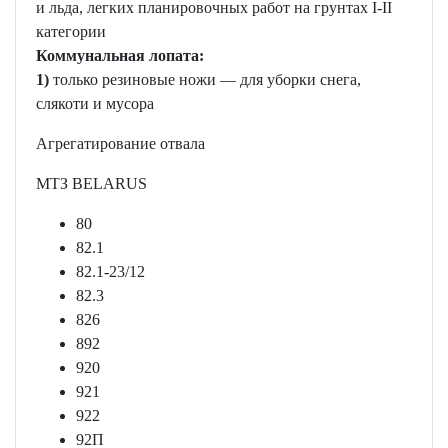
и льда, легких планировочных работ на грунтах I-II
категории
Коммунальная лопата:
1)
только резиновые ножи — для уборки снега,
слякоти и мусора
Агрегатирование отвала
МТЗ BELARUS
80
82.1
82.1-23/12
82.3
826
892
920
921
922
92П