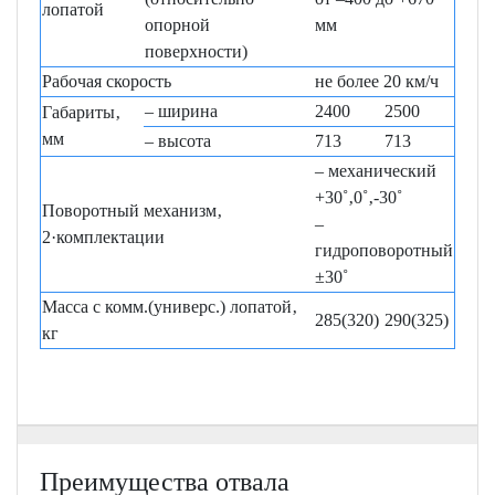
лопатой
опорной
мм
поверхности)
Рабочая скорость
не более 20 км/ч
– ширина
2400
2500
Габариты‚
мм
– высота
713
713
– механический
+30˚‚0˚‚-30˚
Поворотный механизм‚
–
2·комплектации
гидроповоротный
±30˚
Масса с комм.(универс.) лопатой‚
285(320)
290(325)
кг
Преимущества отвала