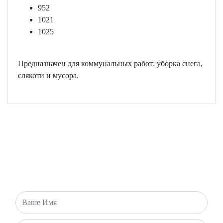
952
1021
1025
Предназначен для коммунальных работ: уборка снега,
слякоти и мусора.
ОБРАТНАЯ СВЯЗЬ
Есть вопросы или хотите оставить заявку? Напишите нам и
мы свяжемся с вами в ближайшее время!