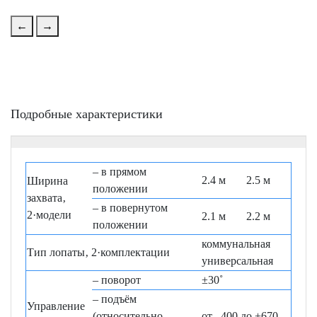
←
→
Подробные характеристики
– в прямом
2.4 м
2.5 м
Ширина
положении
захвата‚
– в повернутом
2·модели
2.1 м
2.2 м
положении
коммунальная
Тип лопаты‚ 2·комплектации
универсальная
– поворот
±30˚
– подъём
Управление
(относительно
от –400 до +670