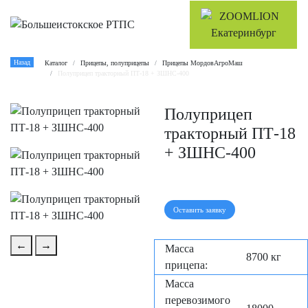
Назад
Каталог
Прицепы, полуприцепы
Прицепы МордовАгроМаш
Полуприцеп тракторный ПТ-18 + ЗШНС-400
Полуприцеп
тракторный ПТ-18
+ ЗШНС-400
Оставить заявку
←
→
Масса
8700 кг
прицепа:
Масса
перевозимого