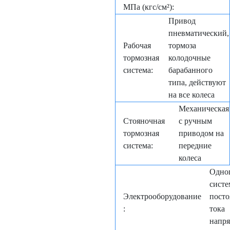
МПа (кгс/см²):
Привод
пневматический,
Рабочая
тормоза
тормозная
колодочные
система:
барабанного
типа, действуют
на все колеса
Механическая
Стояночная
с ручным
тормозная
приводом на
система:
передние
колеса
Одно
систе
Электрооборудование
посто
:
тока
напр