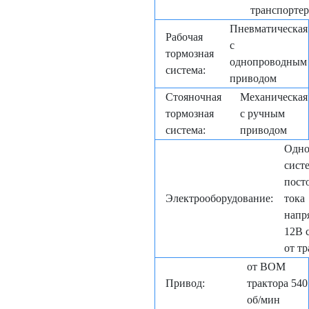
транспорте
Пневматическая
Рабочая
с
тормозная
однопроводным
система:
приводом
Стояночная
Механическая
тормозная
с ручным
система:
приводом
Одно
сист
пост
Электрооборудование:
тока
напр
12В 
от тр
от ВОМ
Привод:
трактора 540
об/мин