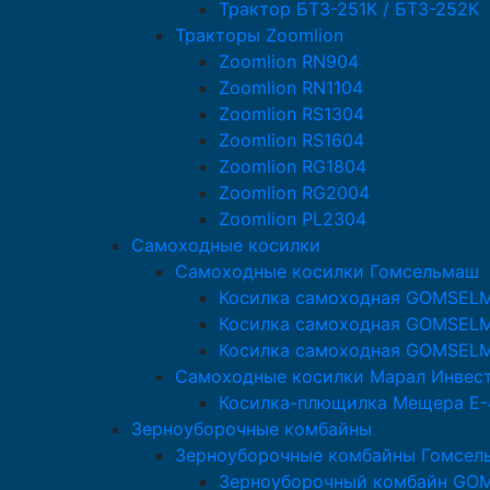
Трактор БТЗ-251К / БТЗ-252К
Тракторы Zoomlion
Zoomlion RN904
Zoomlion RN1104
Zoomlion RS1304
Zoomlion RS1604
Zoomlion RG1804
Zoomlion RG2004
Zoomlion PL2304
Самоходные косилки
Самоходные косилки Гомсельмаш
Косилка самоходная GOMSEL
Косилка самоходная GOMSEL
Косилка самоходная GOMSEL
Самоходные косилки Марал Инвес
Косилка-плющилка Мещера Е-
Зерноуборочные комбайны
Зерноуборочные комбайны Гомсел
Зерноуборочный комбайн GO