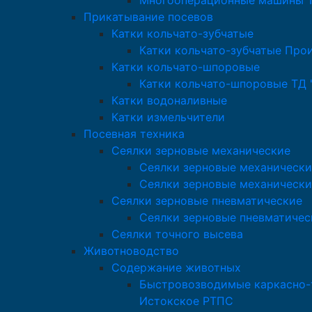
Многооперационные машины Т
Прикатывание посевов
Катки кольчато-зубчатые
Катки кольчато-зубчатые Про
Катки кольчато-шпоровые
Катки кольчато-шпоровые ТД 
Катки водоналивные
Катки измельчители
Посевная техника
Сеялки зерновые механические
Сеялки зерновые механически
Сеялки зерновые механически
Сеялки зерновые пневматические
Сеялки зерновые пневматичес
Сеялки точного высева
Животноводство
Содержание животных
Быстровозводимые каркасно-т
Истокское РТПС