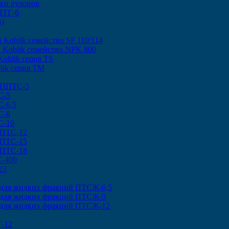
ки рулонов
ПТГ-6
в)
 Koblik семейство SF 110/114
 Koblik семейство NPK 800
oblik серия TS
lik серия TM
 ППТС-5
С-5
-6,5
С-8
С-10
 ПТС-12
 ПТС-15
 ПТС-18
С-400
23
 для жидких фракций ПТСЖ-6,5
 для жидких фракций ПТСЖ-9
 для жидких фракций ПТСЖ-12
-12