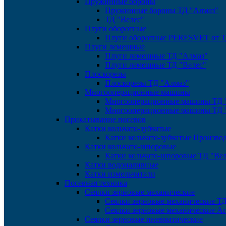
Пружинные бороны
Пружинные бороны ТД "Алмаз"
ТД "Велес"
Плуги оборотные
Плуги оборотные PERESVET от Т
Плуги лемешные
Плуги лемешные ТД "Алмаз"
Плуги лемешные ТД "Велес"
Плоскорезы
Плоскорезы ТД "Алмаз"
Многооперационные машины
Многооперационные машины ТД 
Многооперационные машины ТД 
Прикатывание посевов
Катки кольчато-зубчатые
Катки кольчато-зубчатые Произв
Катки кольчато-шпоровые
Катки кольчато-шпоровые ТД "Вел
Катки водоналивные
Катки измельчители
Посевная техника
Сеялки зерновые механические
Сеялки зерновые механические Т
Сеялки зерновые механические А
Сеялки зерновые пневматические