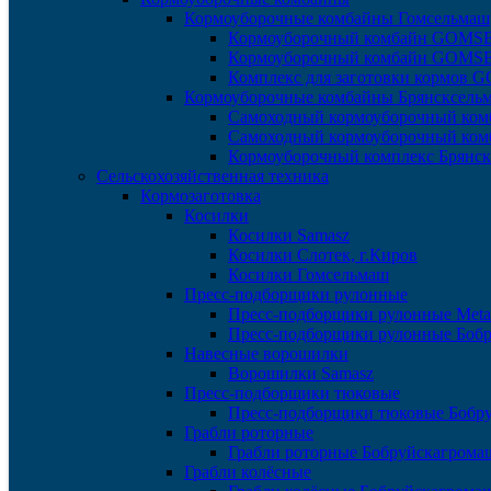
Кормоуборочные комбайны Гомсельмаш
Кормоуборочный комбайн GOMS
Кормоуборочный комбайн GOM
Комплекс для заготовки кормов
Кормоуборочные комбайны Брянсксель
Самоходный кормоуборочный ком
Самоходный кормоуборочный ком
Кормоуборочный комплекс Брянс
Сельскохозяйственная техника
Кормозаготовка
Косилки
Косилки Samasz
Косилки Слотек, г.Киров
Косилки Гомсельмаш
Пресс-подборщики рулонные
Пресс-подборщики рулонные Meta
Пресс-подборщики рулонные Боб
Навесные ворошилки
Ворошилки Samasz
Пресс-подборщики тюковые
Пресс-подборщики тюковые Бобр
Грабли роторные
Грабли роторные Бобруйскагрома
Грабли колёсные