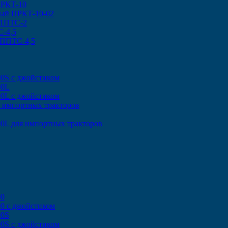
ПРКТ-10
ный ПРКТ-10-02
 1ПТС-2
-4,5
 ППТС-4,5
00S с джойстиком
00L
00L с джойстиком
я импортных тракторов
0L для импортных тракторов
00
0 с джойстиком
00S
00S с джойстиком