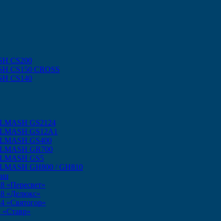
SH CS200
SH CS150 CROSS
SH CS140
ELMASH GS2124
SELMASH GS12A1
ELMASH GS400
SELMASH GR700
SELMASH GS5
ELMASH GH800 / GH810
маш
8 «Пересвет»
18 «Делюкс»
4 «Святогор»
 «Ставр»