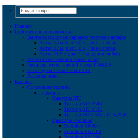
Главная
Собственное производство
Быстровозводимые каркасно-тентовые ангары
Ангар 18 м (шаг 3,0 м, длина любая)
Ангар 22 м (шаг 3,0 м, длина любая)
Ангар 11,6 м (шаг 1,5 м, длина любая)
Уплотнитель зеленой массы УЗМ
Распределитель зеленой массы РЗМ-2,6
Каток зубчато-кольчатый КЗК
Лазерная резка
Каталог
Самоходная техника
Тракторы
Тракторы БТЗ
Трактор БТЗ 254К
Трактор БТЗ 253К
Трактор БТЗ-251К / БТЗ-252К
Тракторы Zoomlion
Zoomlion RN904
Zoomlion RN1104
Zoomlion RS1304