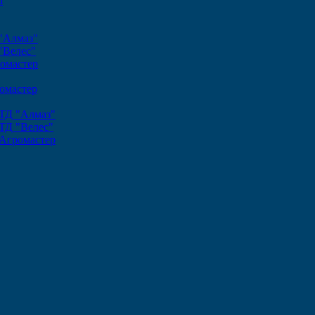
ш
"Алмаз"
"Велес"
омастер
омастер
ТД "Алмаз"
ТД "Велес"
Агромастер