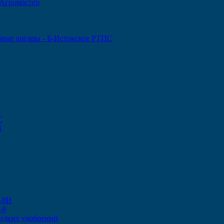
 Агромастер
овые ангары - Б-Истокское РТПС
С
й
-8И
-8
идких удобрений