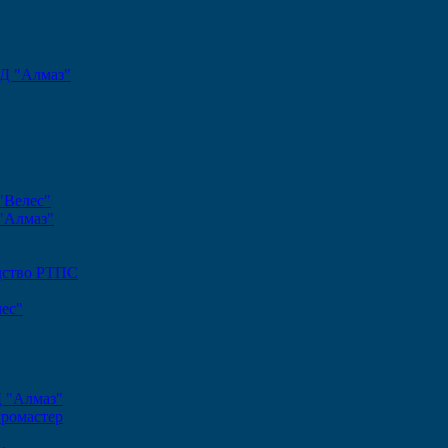
Д "Алмаз"
"Велес"
"Алмаз"
одство РТПС
ес"
Д "Алмаз"
громастер