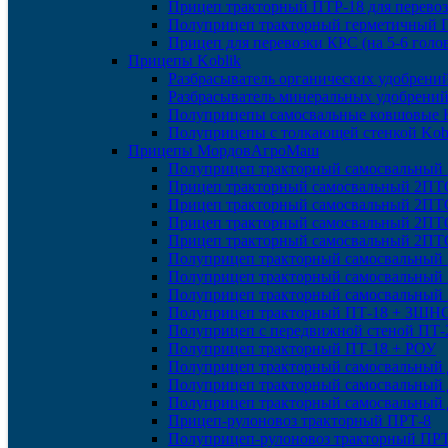
Прицеп тракторный ПТР-18 для перевоз
Полуприцеп тракторный герметичный 
Прицеп для перевозки КРС (на 5-6 голо
Прицепы Koblik
Разбрасыватель органических удобрений
Разбрасыватель минеральных удобрений
Полуприцепы самосвальные ковшовые K
Полуприцепы с толкающей стенкой Kob
Прицепы МордовАгроМаш
Полуприцеп тракторный самосвальный
Прицеп тракторный самосвальный 2ПТ
Прицеп тракторный самосвальный 2ПТС
Прицеп тракторный самосвальный 2ПТ
Прицеп тракторный самосвальный 2ПТ
Полуприцеп тракторный самосвальный
Полуприцеп тракторный самосвальный
Полуприцеп тракторный самосвальный
Полуприцеп тракторный ПТ-18 + ЗШН
Полуприцеп с передвижной стеной ПТ-
Полуприцеп тракторный ПТ-18 + РОУ
Полуприцеп тракторный самосвальный
Полуприцеп тракторный самосвальный
Полуприцеп тракторный самосвальный
Прицеп-рулоновоз тракторный ПРТ-8
Полуприцеп-рулоновоз тракторный ПРТ