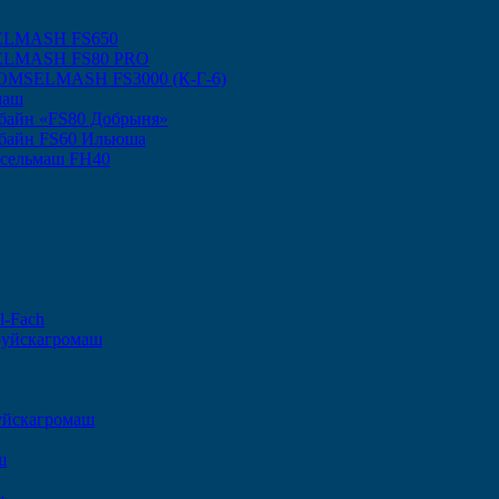
ELMASH FS650
SELMASH FS80 PRO
 GOMSELMASH FS3000 (К-Г-6)
маш
байн «FS80 Добрыня»
байн FS60 Ильюша
ксельмаш FH40
l-Fach
руйскагромаш
уйскагромаш
ш