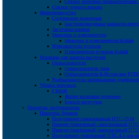
Сеялки зерновые пневматические
Сеялки точного высева
Животноводство
Содержание животных
Быстровозводимые каркасно-тент
Заготовка кормов
Миксеры и измельчители
Миксеры и измельчители Koblik
Измельчители рулонов
Измельчители рулонов Koblik
Машины для защиты растений
Опрыскиватели
Опрыскиватели Заря
Опрыскиватели Б-Истокское РТП
Разбрасыватели минеральных удобрени
Уборка зерновых
ГЗЛиН
Жатки валковые зерновые
Бункер-загрузчик
Прицепы, полуприцепы
Прицепы Уником
Полуприцеп самосвальный ПТС-15 М
Прицеп тракторный самосвальный ПТС
Прицеп тракторный самосвальный ПТС
Полуприцеп тракторный ПТС-4,5 для ж