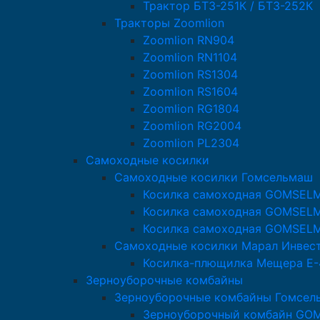
Трактор БТЗ-251К / БТЗ-252К
Тракторы Zoomlion
Zoomlion RN904
Zoomlion RN1104
Zoomlion RS1304
Zoomlion RS1604
Zoomlion RG1804
Zoomlion RG2004
Zoomlion PL2304
Самоходные косилки
Самоходные косилки Гомсельмаш
Косилка самоходная GOMSEL
Косилка самоходная GOMSEL
Косилка самоходная GOMSEL
Самоходные косилки Марал Инвес
Косилка-плющилка Мещера Е-
Зерноуборочные комбайны
Зерноуборочные комбайны Гомсел
Зерноуборочный комбайн GO