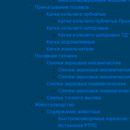
Многооперационные машины Т
Прикатывание посевов
Катки кольчато-зубчатые
Катки кольчато-зубчатые Про
Катки кольчато-шпоровые
Катки кольчато-шпоровые ТД 
Катки водоналивные
Катки измельчители
Посевная техника
Сеялки зерновые механические
Сеялки зерновые механически
Сеялки зерновые механически
Сеялки зерновые пневматические
Сеялки зерновые пневматичес
Сеялки точного высева
Животноводство
Содержание животных
Быстровозводимые каркасно-т
Истокское РТПС