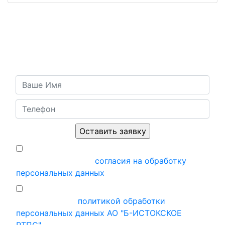
ОБРАТНАЯ СВЯЗЬ
Есть вопросы или хотите оставить заявку?
Напишите нам и мы свяжемся с вами в ближайшее
время!
Я подтверждаю, что ознакомился и
принимаю условия
согласия на обработку
персональных данных
Ставя отметку, я подтверждаю, что
ознакомился с
политикой обработки
персональных данных АО "Б-ИСТОКСКОЕ
РТПС"