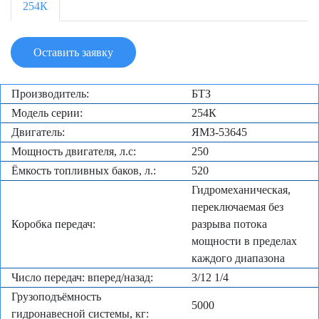
254К
Оставить заявку
Производитель:
БТЗ
Модель серии:
254К
Двигатель:
ЯМЗ-53645
Мощность двигателя, л.с:
250
Ёмкость топливных баков, л.:
520
Гидромеханическая,
переключаемая без
Коробка передач:
разрыва потока
мощности в пределах
каждого диапазона
Число передач: вперед/назад:
3/12 1/4
Грузоподъёмность
5000
гидронавесной системы, кг: