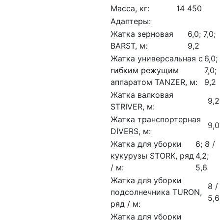
Масса, кг:
14 450
Адаптеры:
Жатка зерновая
6,0; 7,0;
BARST, м:
9,2
Жатка универсальная с
6,0;
гибким режущим
7,0;
аппаратом TANZER, м:
9,2
Жатка валковая
9,2
STRIVER, м:
Жатка транспортерная
9,0
DIVERS, м:
Жатка для уборки
6; 8 /
кукурузы STORK, ряд
4,2;
/ м:
5,6
Жатка для уборки
8 /
подсолнечника TURON,
5,6
ряд / м:
Жатка для уборки