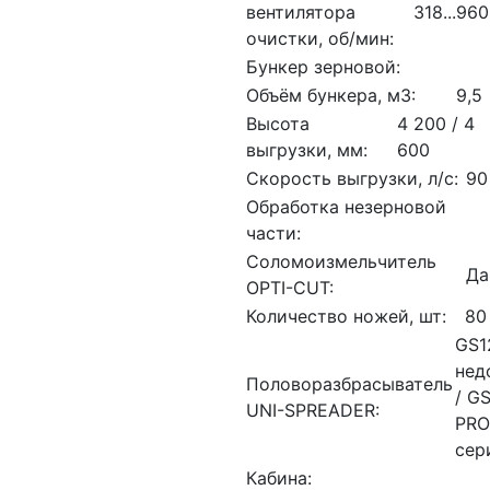
вентилятора
318...960
очистки, об/мин:
Бункер зерновой:
Объём бункера, м3:
9,5
Высота
4 200 / 4
выгрузки, мм:
600
Скорость выгрузки, л/с:
90
Обработка незерновой
части:
Соломоизмельчитель
Да
OPTI-CUT:
Количество ножей, шт:
80
GS1
нед
Половоразбрасыватель
/ G
UNI-SPREADER:
PRO
сер
Кабина: