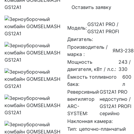
Оставить заявку
GS12A1 PRO /
Модель:
GS12A1 PROFI
Двигатель:
Производитель /
ЯМЗ-238
марка :
Мощность
243 /
двигателя, кВт / л.с.:
330
Ёмкость топливного
600
бака:
л
Реверсивный
GS12A1 PRO
вентилятор
недоступно /
ARC-
GS12A1 PROFI
SYSTEM:
серийно
Наклонная камера:
Тип:
цепочно-планчатый