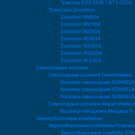
Трактор БТЗ-251К / БТЗ-252К
Тракторы Zoomlion
Zoomlion RN904
Zoomlion RN1104
Zoomlion RS1304
Zoomlion RS1604
Zoomlion RG1804
Zoomlion RG2004
Zoomlion PL2304
Самоходные косилки
Самоходные косилки Гомсельмаш
Косилка самоходная GOMSEL
Косилка самоходная GOMSEL
Косилка самоходная GOMSEL
Самоходные косилки Марал Инвес
Косилка-плющилка Мещера Е-
Зерноуборочные комбайны
Зерноуборочные комбайны Гомсел
Зерноуборочный комбайн GO