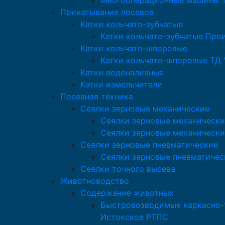
Многооперационные машины Т
Прикатывание посевов
Катки кольчато-зубчатые
Катки кольчато-зубчатые Про
Катки кольчато-шпоровые
Катки кольчато-шпоровые ТД 
Катки водоналивные
Катки измельчители
Посевная техника
Сеялки зерновые механические
Сеялки зерновые механически
Сеялки зерновые механически
Сеялки зерновые пневматические
Сеялки зерновые пневматичес
Сеялки точного высева
Животноводство
Содержание животных
Быстровозводимые каркасно-т
Истокское РТПС