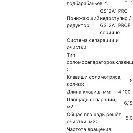
подбарабаньев, °:
GS12A1 PRO
Понижающий
недоступно /
редуктор:
GS12A1 PROFI
серийно
Система сепарации и
очистки:
Тип
соломосепараторов
клави
:
Клавиши соломотряса,
5
кол-во:
Длина клавиш, мм:
4 100
Площадь сепарации,
6,15
м2:
Общая площадь решёт
5,0
очистки, м2:
Частота вращения