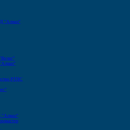
Д "Алмаз"
"Велес"
"Алмаз"
одство РТПС
ес"
Д "Алмаз"
громастер