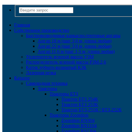
Главная
Собственное производство
Быстровозводимые каркасно-тентовые ангары
Ангар 18 м (шаг 3,0 м, длина любая)
Ангар 22 м (шаг 3,0 м, длина любая)
Ангар 11,6 м (шаг 1,5 м, длина любая)
Уплотнитель зеленой массы УЗМ
Распределитель зеленой массы РЗМ-2,6
Каток зубчато-кольчатый КЗК
Лазерная резка
Каталог
Самоходная техника
Тракторы
Тракторы БТЗ
Трактор БТЗ 254К
Трактор БТЗ 253К
Трактор БТЗ-251К / БТЗ-252К
Тракторы Zoomlion
Zoomlion RN904
Zoomlion RN1104
Zoomlion RS1304