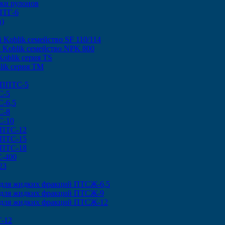
ки рулонов
ПТГ-6
в)
 Koblik семейство SF 110/114
 Koblik семейство NPK 800
oblik серия TS
lik серия TM
 ППТС-5
С-5
-6,5
С-8
С-10
 ПТС-12
 ПТС-15
 ПТС-18
С-400
23
 для жидких фракций ПТСЖ-6,5
 для жидких фракций ПТСЖ-9
 для жидких фракций ПТСЖ-12
-12