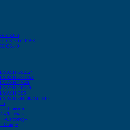
SH CS200
SH CS150 CROSS
SH CS140
ELMASH GS2124
SELMASH GS12A1
ELMASH GS400
SELMASH GR700
SELMASH GS5
ELMASH GH800 / GH810
маш
8 «Пересвет»
18 «Делюкс»
4 «Святогор»
 «Ставр»