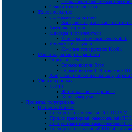
Сеялки зерновые пневматические
Сеялки точного высева
Животноводство
Содержание животных
Быстровозводимые каркасно-тент
Заготовка кормов
Миксеры и измельчители
Миксеры и измельчители Koblik
Измельчители рулонов
Измельчители рулонов Koblik
Машины для защиты растений
Опрыскиватели
Опрыскиватели Заря
Опрыскиватели Б-Истокское РТП
Разбрасыватели минеральных удобрени
Уборка зерновых
ГЗЛиН
Жатки валковые зерновые
Бункер-загрузчик
Прицепы, полуприцепы
Прицепы Уником
Полуприцеп самосвальный ПТС-15 М
Прицеп тракторный самосвальный ПТС
Прицеп тракторный самосвальный ПТС
Полуприцеп тракторный ПТС-4,5 для ж