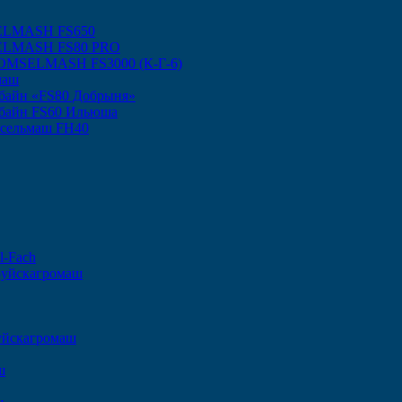
ELMASH FS650
SELMASH FS80 PRO
 GOMSELMASH FS3000 (К-Г-6)
маш
байн «FS80 Добрыня»
байн FS60 Ильюша
ксельмаш FH40
l-Fach
руйскагромаш
уйскагромаш
ш