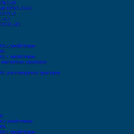
ПРКТ-10
ный ПРКТ-10-02
 1ПТС-2
-4,5
 ППТС-4,5
00S с джойстиком
00L
00L с джойстиком
я импортных тракторов
0L для импортных тракторов
00
0 с джойстиком
00S
00S с джойстиком