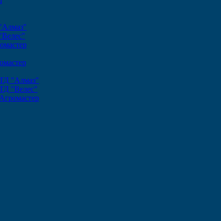
ш
"Алмаз"
"Велес"
омастер
омастер
ТД "Алмаз"
ТД "Велес"
Агромастер