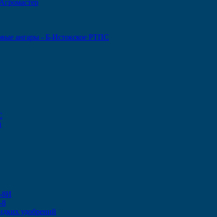
 Агромастер
овые ангары - Б-Истокское РТПС
С
й
-8И
-8
идких удобрений