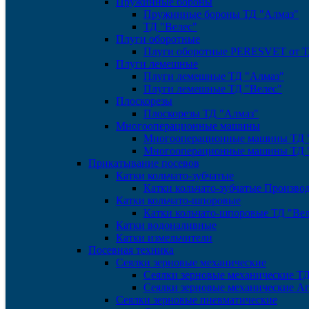
Пружинные бороны
Пружинные бороны ТД "Алмаз"
ТД "Велес"
Плуги оборотные
Плуги оборотные PERESVET от Т
Плуги лемешные
Плуги лемешные ТД "Алмаз"
Плуги лемешные ТД "Велес"
Плоскорезы
Плоскорезы ТД "Алмаз"
Многооперационные машины
Многооперационные машины ТД 
Многооперационные машины ТД 
Прикатывание посевов
Катки кольчато-зубчатые
Катки кольчато-зубчатые Произв
Катки кольчато-шпоровые
Катки кольчато-шпоровые ТД "Вел
Катки водоналивные
Катки измельчители
Посевная техника
Сеялки зерновые механические
Сеялки зерновые механические Т
Сеялки зерновые механические А
Сеялки зерновые пневматические