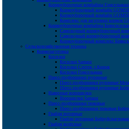
Кормоуборочные комбайны Гомсельмаш
Кормоуборочный комбайн GOMS
Кормоуборочный комбайн GOM
Комплекс для заготовки кормов
Кормоуборочные комбайны Брянсксель
Самоходный кормоуборочный ком
Самоходный кормоуборочный ком
Кормоуборочный комплекс Брянс
Сельскохозяйственная техника
Кормозаготовка
Косилки
Косилки Samasz
Косилки Слотек, г.Киров
Косилки Гомсельмаш
Пресс-подборщики рулонные
Пресс-подборщики рулонные Meta
Пресс-подборщики рулонные Боб
Навесные ворошилки
Ворошилки Samasz
Пресс-подборщики тюковые
Пресс-подборщики тюковые Бобр
Грабли роторные
Грабли роторные Бобруйскагрома
Грабли колёсные