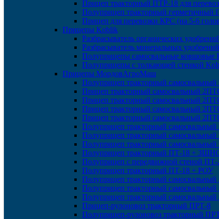
Прицеп тракторный ПТР-18 для перевоз
Полуприцеп тракторный герметичный 
Прицеп для перевозки КРС (на 5-6 голо
Прицепы Koblik
Разбрасыватель органических удобрений
Разбрасыватель минеральных удобрений
Полуприцепы самосвальные ковшовые K
Полуприцепы с толкающей стенкой Kob
Прицепы МордовАгроМаш
Полуприцеп тракторный самосвальный
Прицеп тракторный самосвальный 2ПТ
Прицеп тракторный самосвальный 2ПТС
Прицеп тракторный самосвальный 2ПТ
Прицеп тракторный самосвальный 2ПТ
Полуприцеп тракторный самосвальный
Полуприцеп тракторный самосвальный
Полуприцеп тракторный самосвальный
Полуприцеп тракторный ПТ-18 + ЗШН
Полуприцеп с передвижной стеной ПТ-
Полуприцеп тракторный ПТ-18 + РОУ
Полуприцеп тракторный самосвальный
Полуприцеп тракторный самосвальный
Полуприцеп тракторный самосвальный
Прицеп-рулоновоз тракторный ПРТ-8
Полуприцеп-рулоновоз тракторный ПРТ