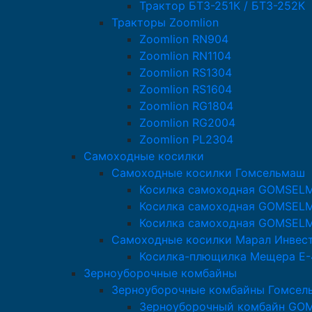
Трактор БТЗ-251К / БТЗ-252К
Тракторы Zoomlion
Zoomlion RN904
Zoomlion RN1104
Zoomlion RS1304
Zoomlion RS1604
Zoomlion RG1804
Zoomlion RG2004
Zoomlion PL2304
Самоходные косилки
Самоходные косилки Гомсельмаш
Косилка самоходная GOMSEL
Косилка самоходная GOMSEL
Косилка самоходная GOMSEL
Самоходные косилки Марал Инвес
Косилка-плющилка Мещера Е-
Зерноуборочные комбайны
Зерноуборочные комбайны Гомсел
Зерноуборочный комбайн GO