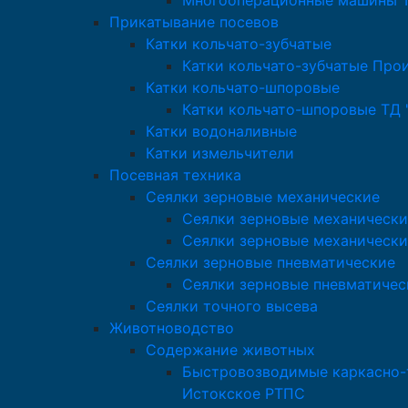
Многооперационные машины Т
Прикатывание посевов
Катки кольчато-зубчатые
Катки кольчато-зубчатые Про
Катки кольчато-шпоровые
Катки кольчато-шпоровые ТД 
Катки водоналивные
Катки измельчители
Посевная техника
Сеялки зерновые механические
Сеялки зерновые механически
Сеялки зерновые механически
Сеялки зерновые пневматические
Сеялки зерновые пневматичес
Сеялки точного высева
Животноводство
Содержание животных
Быстровозводимые каркасно-т
Истокское РТПС