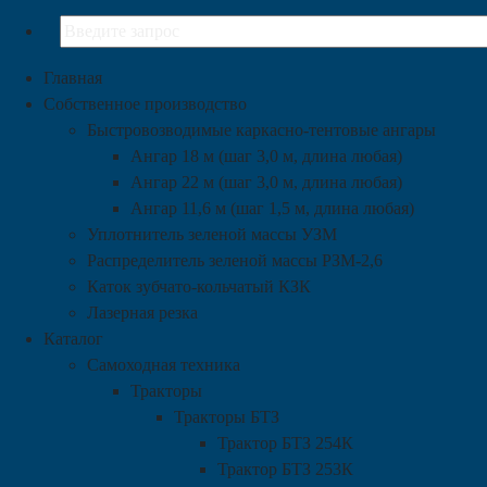
Главная
Собственное производство
Быстровозводимые каркасно-тентовые ангары
Ангар 18 м (шаг 3,0 м, длина любая)
Ангар 22 м (шаг 3,0 м, длина любая)
Ангар 11,6 м (шаг 1,5 м, длина любая)
Уплотнитель зеленой массы УЗМ
Распределитель зеленой массы РЗМ-2,6
Каток зубчато-кольчатый КЗК
Лазерная резка
Каталог
Самоходная техника
Тракторы
Тракторы БТЗ
Трактор БТЗ 254К
Трактор БТЗ 253К