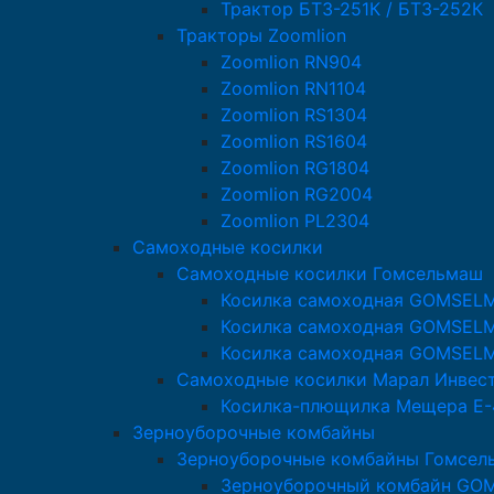
Трактор БТЗ-251К / БТЗ-252К
Тракторы Zoomlion
Zoomlion RN904
Zoomlion RN1104
Zoomlion RS1304
Zoomlion RS1604
Zoomlion RG1804
Zoomlion RG2004
Zoomlion PL2304
Самоходные косилки
Самоходные косилки Гомсельмаш
Косилка самоходная GOMSEL
Косилка самоходная GOMSEL
Косилка самоходная GOMSEL
Самоходные косилки Марал Инвес
Косилка-плющилка Мещера Е-
Зерноуборочные комбайны
Зерноуборочные комбайны Гомсел
Зерноуборочный комбайн GO